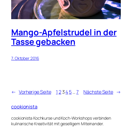
Mango-Apfelstrudel in der
Tasse gebacken
7. Oktober 2016
←
Vorherige Seite
1
2
3
4
5
…
7
Nächste Seite
→
cookionista
cookionista Kochkurse und Koch-Workshops verbinden
kulinarische Kreativität mit geselligem Miteinander.