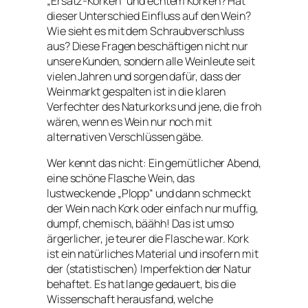
„Ersatz-Korken“ und echtem Korken? Hat
dieser Unterschied Einfluss auf den Wein?
Wie sieht es mit dem Schraubverschluss
aus? Diese Fragen beschäftigen nicht nur
unsere Kunden, sondern alle Weinleute seit
vielen Jahren und sorgen dafür, dass der
Weinmarkt gespalten ist in die klaren
Verfechter des Naturkorks und jene, die froh
wären, wenn es Wein nur noch mit
alternativen Verschlüssen gäbe.
Wer kennt das nicht: Ein gemütlicher Abend,
eine schöne Flasche Wein, das
lustweckende „Plopp“ und dann schmeckt
der Wein nach Kork oder einfach nur muffig,
dumpf, chemisch, bäähh! Das ist umso
ärgerlicher, je teurer die Flasche war. Kork
ist ein natürliches Material und insofern mit
der (statistischen) Imperfektion der Natur
behaftet. Es hat lange gedauert, bis die
Wissenschaft herausfand, welche