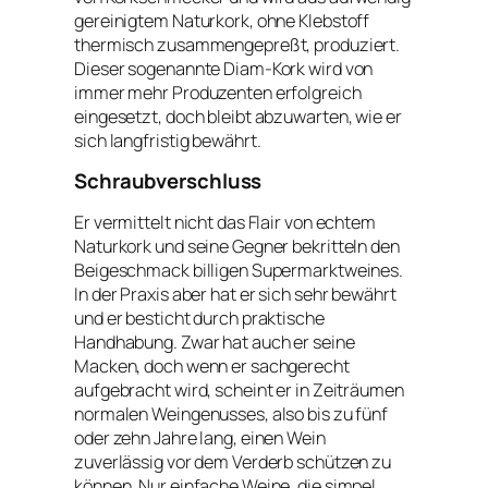
gereinigtem Naturkork, ohne Klebstoff
thermisch zusammengepreßt, produziert.
Dieser sogenannte Diam-Kork wird von
immer mehr Produzenten erfolgreich
eingesetzt, doch bleibt abzuwarten, wie er
sich langfristig bewährt.
Schraubverschluss
Er vermittelt nicht das Flair von echtem
Naturkork und seine Gegner bekritteln den
Beigeschmack billigen Supermarktweines.
In der Praxis aber hat er sich sehr bewährt
und er besticht durch praktische
Handhabung. Zwar hat auch er seine
Macken, doch wenn er sachgerecht
aufgebracht wird, scheint er in Zeiträumen
normalen Weingenusses, also bis zu fünf
oder zehn Jahre lang, einen Wein
zuverlässig vor dem Verderb schützen zu
können. Nur einfache Weine, die simpel