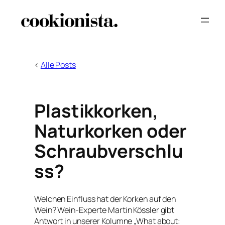
Zum
Inhalt
springen
<
Alle Posts
Plastikkorken,
Naturkorken oder
Schraubverschlu
ss?
Welchen Einfluss hat der Korken auf den
Wein? Wein-Experte Martin Kössler gibt
Antwort in unserer Kolumne „What about: