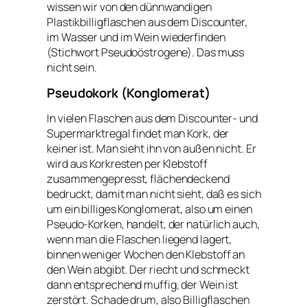
wissen wir von den dünnwandigen
Plastikbilligflaschen aus dem Discounter,
im Wasser und im Wein wiederfinden
(Stichwort Pseudoöstrogene). Das muss
nicht sein.
Pseudokork (Konglomerat)
In vielen Flaschen aus dem Discounter- und
Supermarktregal findet man Kork, der
keiner ist. Man sieht ihn von außen nicht. Er
wird aus Korkresten per Klebstoff
zusammengepresst, flächendeckend
bedruckt, damit man nicht sieht, daß es sich
um ein billiges Konglomerat, also um einen
Pseudo-Korken, handelt, der natürlich auch,
wenn man die Flaschen liegend lagert,
binnen weniger Wochen den Klebstoff an
den Wein abgibt. Der riecht und schmeckt
dann entsprechend muffig, der Wein ist
zerstört. Schade drum, also Billigflaschen