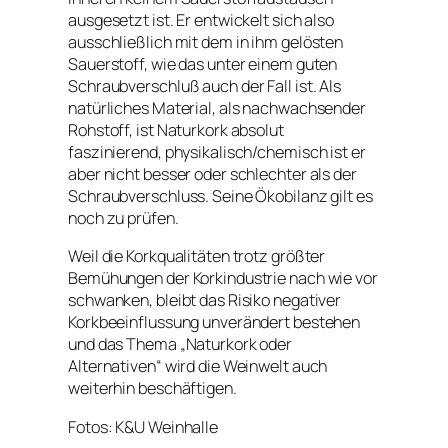
ausgesetzt ist. Er entwickelt sich also
ausschließlich mit dem in ihm gelösten
Sauerstoff, wie das unter einem guten
Schraubverschluß auch der Fall ist. Als
natürliches Material, als nachwachsender
Rohstoff, ist Naturkork absolut
faszinierend, physikalisch/chemisch ist er
aber nicht besser oder schlechter als der
Schraubverschluss. Seine Ökobilanz gilt es
noch zu prüfen.
Weil die Korkqualitäten trotz größter
Bemühungen der Korkindustrie nach wie vor
schwanken, bleibt das Risiko negativer
Korkbeeinflussung unverändert bestehen
und das Thema „Naturkork oder
Alternativen“ wird die Weinwelt auch
weiterhin beschäftigen.
Fotos: K&U Weinhalle