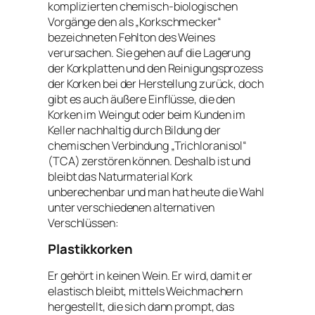
komplizierten chemisch-biologischen
Vorgänge den als „Korkschmecker“
bezeichneten Fehlton des Weines
verursachen. Sie gehen auf die Lagerung
der Korkplatten und den Reinigungsprozess
der Korken bei der Herstellung zurück, doch
gibt es auch äußere Einflüsse, die den
Korken im Weingut oder beim Kunden im
Keller nachhaltig durch Bildung der
chemischen Verbindung „Trichloranisol“
(TCA) zerstören können. Deshalb ist und
bleibt das Naturmaterial Kork
unberechenbar und man hat heute die Wahl
unter verschiedenen alternativen
Verschlüssen:
Plastikkorken
Er gehört in keinen Wein. Er wird, damit er
elastisch bleibt, mittels Weichmachern
hergestellt, die sich dann prompt, das