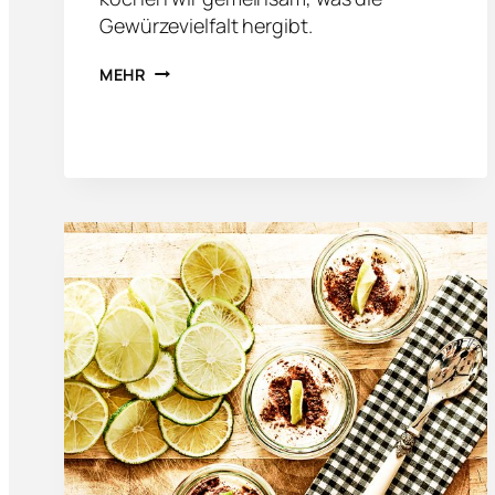
Gewürzevielfalt hergibt.
I
MEHR
N
D
I
S
C
H
E
R
K
O
C
H
K
U
R
S