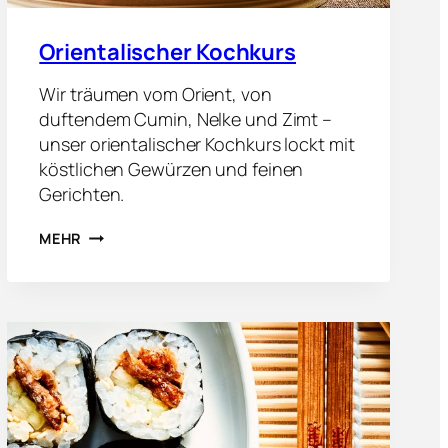
T
W
E
Orientalischer Kochkurs
R
K
Wir träumen vom Orient, von
duftendem Cumin, Nelke und Zimt –
unser orientalischer Kochkurs lockt mit
köstlichen Gewürzen und feinen
Gerichten.
O
MEHR
R
I
E
N
T
A
L
I
S
C