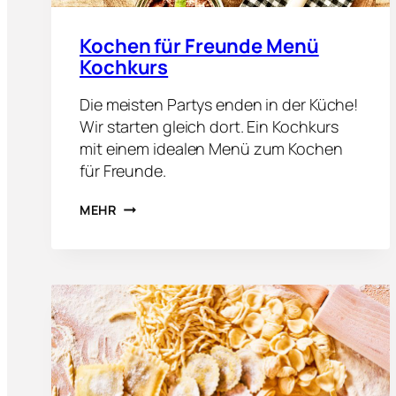
Kochen für Freunde Menü
Kochkurs
Die meisten Partys enden in der Küche!
Wir starten gleich dort. Ein Kochkurs
mit einem idealen Menü zum Kochen
für Freunde.
K
MEHR
O
C
H
E
N
F
Ü
R
F
R