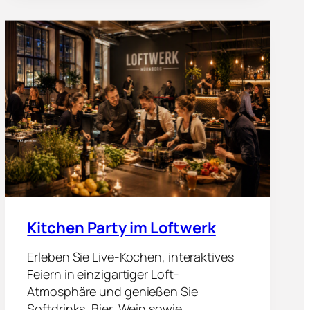
T
Ü
C
K
S
-
K
O
C
H
K
U
R
S
Kitchen Party im Loftwerk
Erleben Sie Live-Kochen, interaktives
Feiern in einzigartiger Loft-
Atmosphäre und genießen Sie
Softdrinks, Bier, Wein sowie