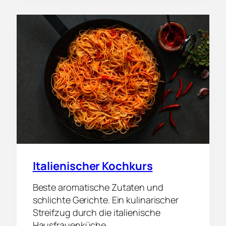
N
Z
Ö
S
I
S
C
H
E
R
K
O
C
H
K
U
R
Italienischer Kochkurs
S
Beste aromatische Zutaten und
schlichte Gerichte. Ein kulinarischer
Streifzug durch die italienische
Hausfrauenküche.