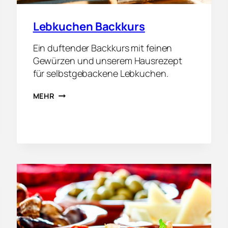
Lebkuchen Backkurs
Ein duftender Backkurs mit feinen
Gewürzen und unserem Hausrezept
für selbstgebackene Lebkuchen.
L
MEHR
E
B
K
U
C
H
E
N
B
A
C
K
K