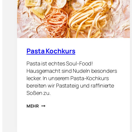
E
U
N
D
E
M
E
N
Ü
Pasta Kochkurs
K
O
Pasta ist echtes Soul-Food!
C
Hausgemacht sind Nudeln besonders
H
lecker. In unserem Pasta-Kochkurs
K
U
bereiten wir Pastateig und raffinierte
R
Soßen zu.
S
P
MEHR
A
S
T
A