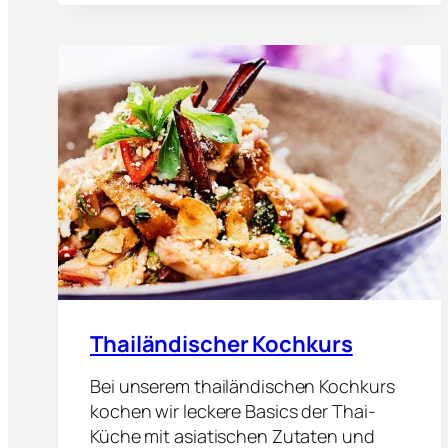
K
O
C
H
K
U
R
S
Thailändischer Kochkurs
Bei unserem thailändischen Kochkurs
kochen wir leckere Basics der Thai-
Küche mit asiatischen Zutaten und