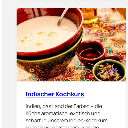
I
S
C
H
E
R
K
O
C
H
K
U
R
S
Indischer Kochkurs
Indien, das Land der Farben – die
Küche aromatisch, exotisch und
scharf. In unserem Indien-Kochkurs
kochen wir gemeinsam, was die