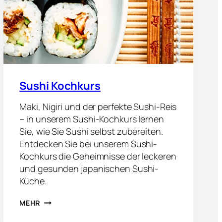
H
E
R
K
O
C
H
K
U
Sushi Kochkurs
R
S
Maki, Nigiri und der perfekte Sushi-Reis
– in unserem Sushi-Kochkurs lernen
Sie, wie Sie Sushi selbst zubereiten.
Entdecken Sie bei unserem Sushi-
Kochkurs die Geheimnisse der leckeren
und gesunden japanischen Sushi-
Küche.
S
MEHR
U
S