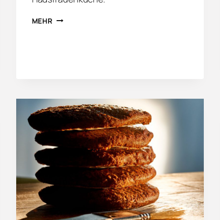
I
MEHR
T
A
L
I
E
N
I
S
C
H
E
R
K
O
C
H
K
U
R
S