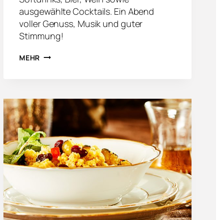
ausgewählte Cocktails. Ein Abend
voller Genuss, Musik und guter
Stimmung!
K
MEHR
I
T
C
H
E
N
P
A
R
T
Y
I
M
L
O
F