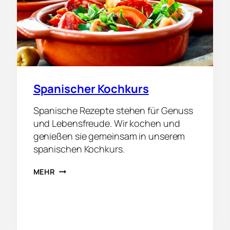
U
R
S
Spanischer Kochkurs
Spanische Rezepte stehen für Genuss
und Lebensfreude. Wir kochen und
genießen sie gemeinsam in unserem
spanischen Kochkurs.
S
MEHR
P
A
N
I
S