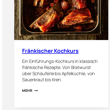
Fränkischer Kochkurs
Ein Einführungs-Kochkurs in klassisch
fränkische Rezepte. Von Bratwurst
über Schäuferle bis Apfelküchle, von
Sauerkraut bis Kren.
F
MEHR
R
Ä
N
K