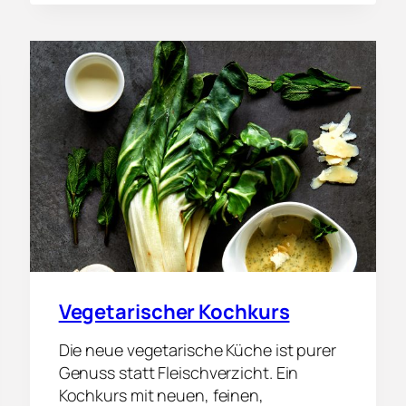
C
H
E
R
K
O
C
H
K
U
R
S
Vegetarischer Kochkurs
Die neue vegetarische Küche ist purer
Genuss statt Fleischverzicht. Ein
Kochkurs mit neuen, feinen,