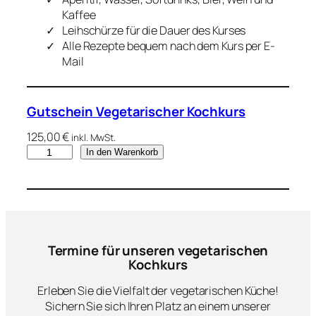
Kaffee
Leihschürze für die Dauer des Kurses
Alle Rezepte bequem nach dem Kurs per E-
Mail
Gutschein Vegetarischer Kochkurs
125,00
€
inkl. MwSt.
G
In den Warenkorb
u
t
s
c
h
e
Termine für unseren vegetarischen
i
Kochkurs
n
Erleben Sie die Vielfalt der vegetarischen Küche!
V
Sichern Sie sich Ihren Platz an einem unserer
e