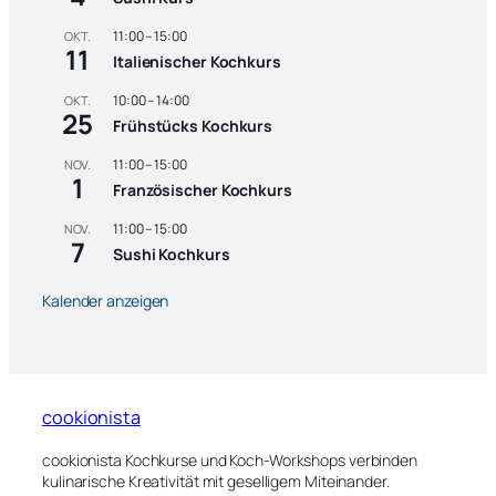
e
n
11:00
–
15:00
OKT.
g
11
Italienischer Kochkurs
e
10:00
–
14:00
OKT.
25
Frühstücks Kochkurs
11:00
–
15:00
NOV.
1
Französischer Kochkurs
11:00
–
15:00
NOV.
7
Sushi Kochkurs
Kalender anzeigen
cookionista
cookionista Kochkurse und Koch-Workshops verbinden
kulinarische Kreativität mit geselligem Miteinander.