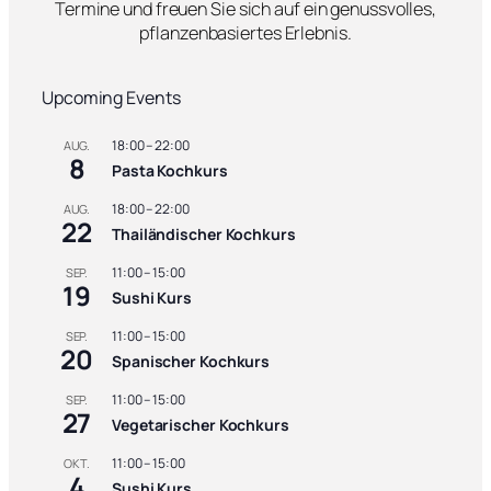
Termine und freuen Sie sich auf ein genussvolles,
g
pflanzenbasiertes Erlebnis.
e
t
a
Upcoming Events
r
i
18:00
–
22:00
AUG.
s
8
Pasta Kochkurs
c
h
18:00
–
22:00
AUG.
22
e
Thailändischer Kochkurs
r
K
11:00
–
15:00
SEP.
19
o
Sushi Kurs
c
11:00
–
15:00
SEP.
h
20
Spanischer Kochkurs
k
u
11:00
–
15:00
SEP.
27
r
Vegetarischer Kochkurs
s
11:00
–
15:00
OKT.
M
4
Sushi Kurs