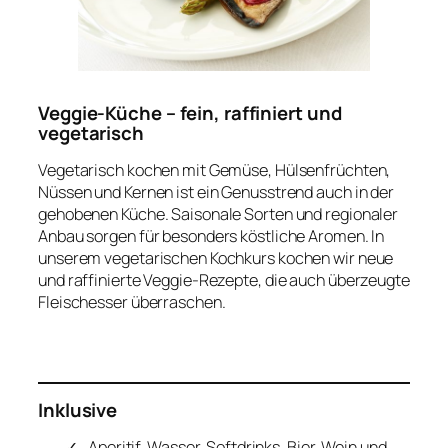
Veggie-Küche – fein, raffiniert und
vegetarisch
Vegetarisch kochen mit Gemüse, Hülsenfrüchten,
Nüssen und Kernen ist ein Genusstrend auch in der
gehobenen Küche. Saisonale Sorten und regionaler
Anbau sorgen für besonders köstliche Aromen. In
unserem vegetarischen Kochkurs kochen wir neue
und raffinierte Veggie-Rezepte, die auch überzeugte
Fleischesser überraschen.
Inklusive
Aperitif, Wasser, Softdrinks, Bier, Wein und