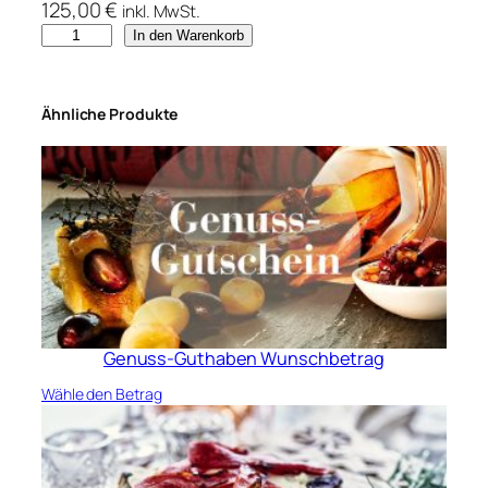
125,00
€
inkl. MwSt.
G
In den Warenkorb
u
t
s
Ähnliche Produkte
c
h
e
i
n
V
e
g
e
t
Genuss-Guthaben Wunschbetrag
a
r
Wähle den Betrag
i
s
c