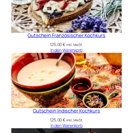
h
e
r
K
o
c
Gutschein Französischer Kochkurs
h
125,00
€
inkl. MwSt.
k
In den Warenkorb
u
r
s
M
e
n
g
e
Gutschein Indischer Kochkurs
125,00
€
inkl. MwSt.
In den Warenkorb