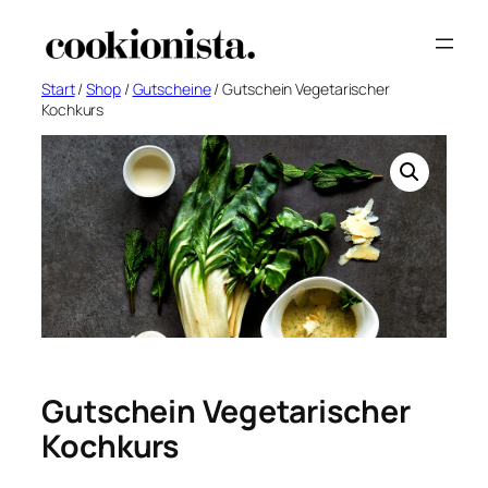
Zum
Inhalt
springen
Start
/
Shop
/
Gutscheine
/ Gutschein Vegetarischer
Kochkurs
Gutschein Vegetarischer
Kochkurs