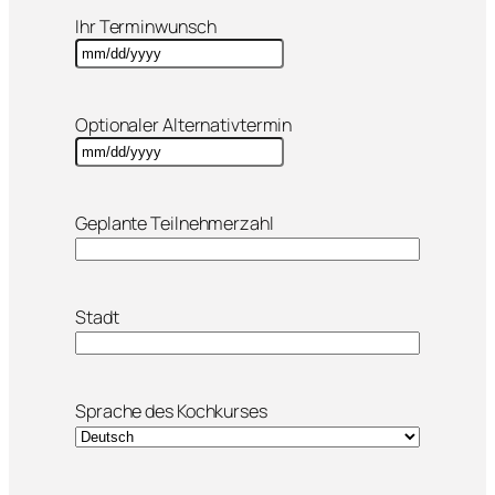
Ihr Terminwunsch
MM
Schrägstrich
TT
Optionaler Alternativtermin
Schrägstrich
JJJJ
MM
Schrägstrich
TT
Geplante Teilnehmerzahl
Schrägstrich
JJJJ
Stadt
Sprache des Kochkurses