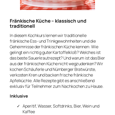
Fränkische Küche – klassisch und
traditionell
In diesem Kochkurs lernen wir traditionelle
fränkische Ess- und Trinkgewohnheiten und die
Geheimnisse der fränkischen Küche kennen: Wie
gelingt ein richtig guter Kartoffelkloß? Welches ist
das beste Sauerkrautrezept? Und warum ist das Bier
aus der fränkischen Küche nicht wegzudenken? Wir
kochen Schäuferle und Nürnberger Bratwürste,
verkosten Kren und backen frische fränkische
Apfelküchle. Alle Rezepte gibt es anschließend
exklusiv für Teilnehmer zum Nachkochen zu Hause.
Inklusive
Aperitif, Wasser, Softdrinks, Bier, Wein und
Kaffee