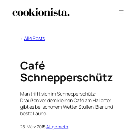
Zum
Inhalt
springen
<
Alle Posts
Café
Schnepperschütz
Man trifft sich im Schnepperschütz:
Draußen vor dem kleinen Café am Hallertor
gibt es bei schönem Wetter Stullen, Bier und
beste Laune.
25. März 2015
·
Allgemein