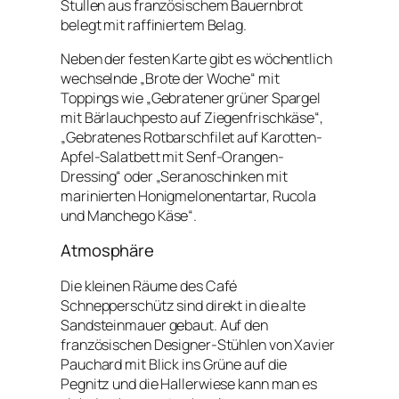
Stullen aus französischem Bauernbrot
belegt mit raffiniertem Belag.
Neben der festen Karte gibt es wöchentlich
wechselnde „Brote der Woche“ mit
Toppings wie „Gebratener grüner Spargel
mit Bärlauchpesto auf Ziegenfrischkäse“,
„Gebratenes Rotbarschfilet auf Karotten-
Apfel-Salatbett mit Senf-Orangen-
Dressing“ oder „Seranoschinken mit
marinierten Honigmelonentartar, Rucola
und Manchego Käse“.
Atmosphäre
Die kleinen Räume des Café
Schnepperschütz sind direkt in die alte
Sandsteinmauer gebaut. Auf den
französischen Designer-Stühlen von Xavier
Pauchard mit Blick ins Grüne auf die
Pegnitz und die Hallerwiese kann man es