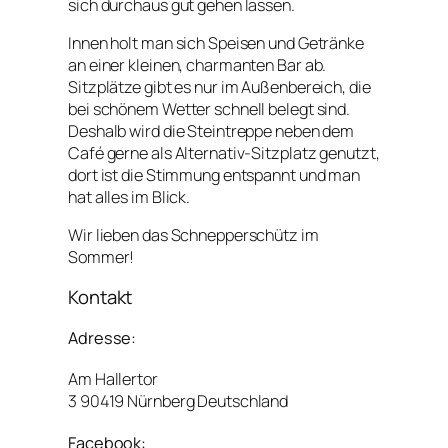
sich durchaus gut gehen lassen.
Innen holt man sich Speisen und Getränke
an einer kleinen, charmanten Bar ab.
Sitzplätze gibt es nur im Außenbereich, die
bei schönem Wetter schnell belegt sind.
Deshalb wird die Steintreppe neben dem
Café gerne als Alternativ-Sitzplatz genutzt,
dort ist die Stimmung entspannt und man
hat alles im Blick.
Wir lieben das Schnepperschütz im
Sommer!
Kontakt
Adresse:
Am Hallertor
3 90419 Nürnberg Deutschland
Facebook: