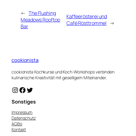
←
The Flushing
Kaffeerösterei und
Meadows Rooftop
Café Rösttrommel
→
Bar
cookionista
cookionista Kochkurse und Koch-Workshops verbinden
kulinarische Kreativität mit geselligem Miteinander.
Instagram
Facebook
Twitter
Sonstiges
Impressum
Datenschutz
AGBs
Kontakt