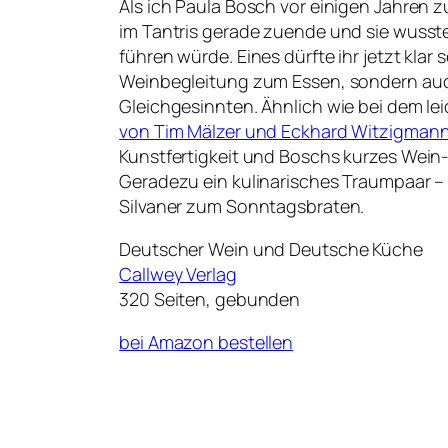
Als ich Paula Bosch vor einigen Jahren zu
im Tantris gerade zuende und sie wusste
führen würde. Eines dürfte ihr jetzt klar
Weinbegleitung zum Essen, sondern auch
Gleichgesinnten. Ähnlich wie bei dem l
von Tim Mälzer und Eckhard Witzigman
Kunstfertigkeit und Boschs kurzes Wein
Geradezu ein kulinarisches Traumpaar –
Silvaner zum Sonntagsbraten.
Deutscher Wein und Deutsche Küche
Callwey Verlag
320 Seiten, gebunden
bei Amazon bestellen