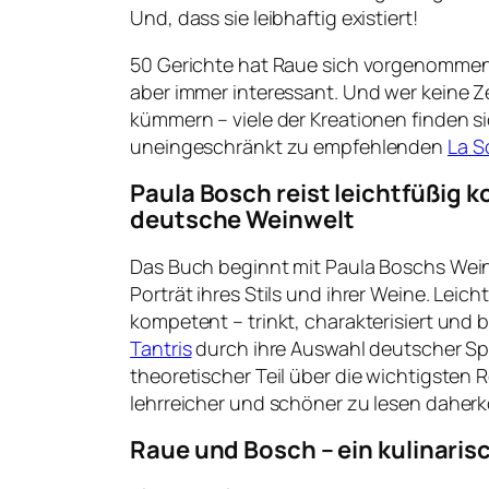
Und, dass sie leibhaftig existiert!
50 Gerichte hat Raue sich vorgenommen
aber immer interessant. Und wer keine Z
kümmern – viele der Kreationen finden si
uneingeschränkt zu empfehlenden
La S
Paula Bosch reist leichtfüßig 
deutsche Weinwelt
Das Buch beginnt mit Paula Boschs Wei
Porträt ihres Stils und ihrer Weine. Leic
kompetent – trinkt, charakterisiert und 
Tantris
durch ihre Auswahl deutscher Spi
theoretischer Teil über die wichtigsten 
lehrreicher und schöner zu lesen daher
Raue und Bosch – ein kulinari