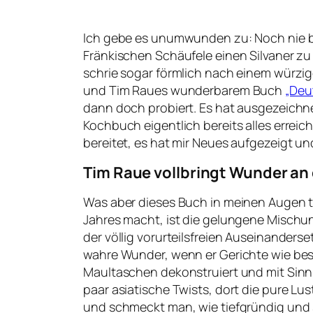
Ich gebe es unumwunden zu: Noch nie b
Fränkischen Schäufele einen Silvaner z
schrie sogar förmlich nach einem würzi
und Tim Raues wunderbarem Buch
„Deu
dann doch probiert. Es hat ausgezeichne
Kochbuch eigentlich bereits alles erreich
bereitet, es hat mir Neues aufgezeigt u
Tim Raue vollbringt Wunder an
Was aber dieses Buch in meinen Augen
Jahres macht, ist die gelungene Mischun
der völlig vorurteilsfreien Auseinanders
wahre Wunder, wenn er Gerichte wie bes
Maultaschen dekonstruiert und mit Sinn
paar asiatische Twists, dort die pure L
und schmeckt man, wie tiefgründig und