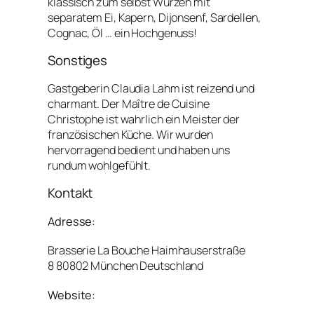
klassisch zum selbst Würzen mit
separatem Ei, Kapern, Dijonsenf, Sardellen,
Cognac, Öl … ein Hochgenuss!
Sonstiges
Gastgeberin Claudia Lahm ist reizend und
charmant. Der Maître de Cuisine
Christophe ist wahrlich ein Meister der
französischen Küche. Wir wurden
hervorragend bedient und haben uns
rundum wohlgefühlt.
Kontakt
Adresse:
Brasserie La Bouche Haimhauserstraße
8 80802 München Deutschland
Website: