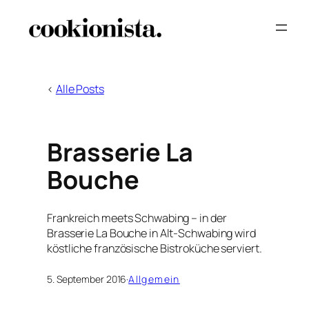
Zum
Inhalt
springen
<
Alle Posts
Brasserie La
Bouche
Frankreich meets Schwabing – in der
Brasserie La Bouche in Alt-Schwabing wird
köstliche französische Bistroküche serviert.
5. September 2016
·
Allgemein