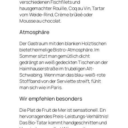
verschiedenen Fischfilets und
hausgemachter Rouille, Coq au Vin, Tartar
vom Weide-Rind, Crème brûleé oder
Mousse au chocolat.
Atmosphäre
Der Gastraum mit den blanken Holztischen
bietet heimelige Bistro-Atmosphäre. Im
Sommer sitzt man gemütlich dicht
gedrängt an weiß gedeckten Tischen an der
Haimhauserstraße im trubeligen Alt-
Schwabing. Wenn man das blau-weiß-rote
Stoffband von der Serviette streift, fühlt
man sich wie in Paris.
Wir empfehlen besonders
Die Plat de Fruit de Mer ist sensationell. Ein
hervorragendes Preis-Leistungs-Verhältnis!
Das Bio-Tatar kommt handgeschnitten und