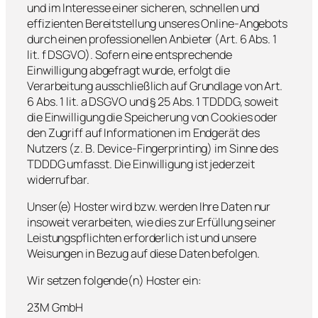
und im Interesse einer sicheren, schnellen und
effizienten Bereitstellung unseres Online-Angebots
durch einen professionellen Anbieter (Art. 6 Abs. 1
lit. f DSGVO). Sofern eine entsprechende
Einwilligung abgefragt wurde, erfolgt die
Verarbeitung ausschließlich auf Grundlage von Art.
6 Abs. 1 lit. a DSGVO und § 25 Abs. 1 TDDDG, soweit
die Einwilligung die Speicherung von Cookies oder
den Zugriff auf Informationen im Endgerät des
Nutzers (z. B. Device-Fingerprinting) im Sinne des
TDDDG umfasst. Die Einwilligung ist jederzeit
widerrufbar.
Unser(e) Hoster wird bzw. werden Ihre Daten nur
insoweit verarbeiten, wie dies zur Erfüllung seiner
Leistungspflichten erforderlich ist und unsere
Weisungen in Bezug auf diese Daten befolgen.
Wir setzen folgende(n) Hoster ein:
23M GmbH