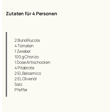
Zutaten für 4 Personen
2 Bund Rucola
4 Tomaten
1 Zwiebel
100 g Chorizo
1 Dose Artischocken
4 Pitabrote
2 EL Balsamico
2 EL Olivenöl
Salz
Pfeffer