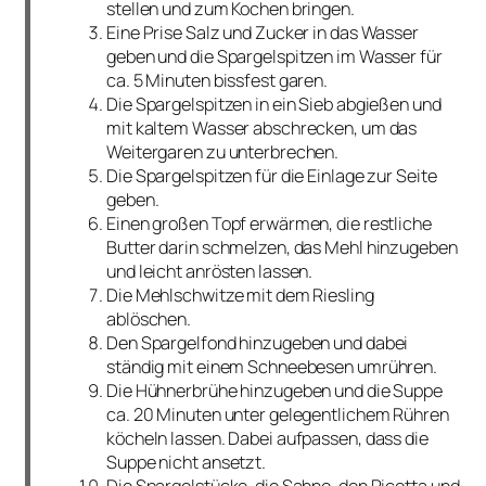
stellen und zum Kochen bringen.
Eine Prise Salz und Zucker in das Wasser
geben und die Spargelspitzen im Wasser für
ca. 5 Minuten bissfest garen.
Die Spargelspitzen in ein Sieb abgießen und
mit kaltem Wasser abschrecken, um das
Weitergaren zu unterbrechen.
Die Spargelspitzen für die Einlage zur Seite
geben.
Einen großen Topf erwärmen, die restliche
Butter darin schmelzen, das Mehl hinzugeben
und leicht anrösten lassen.
Die Mehlschwitze mit dem Riesling
ablöschen.
Den Spargelfond hinzugeben und dabei
ständig mit einem Schneebesen umrühren.
Die Hühnerbrühe hinzugeben und die Suppe
ca. 20 Minuten unter gelegentlichem Rühren
köcheln lassen. Dabei aufpassen, dass die
Suppe nicht ansetzt.
Die Spargelstücke, die Sahne, den Ricotta und