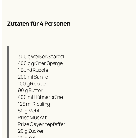
Zutaten für 4 Personen
300 g weißer Spargel
400 g grüner Spargel
1 Bund Rucola
200 ml Sahne
100 g Ricotta
90 g Butter
400 ml Hühnerbrühe
125 ml Riesling
50 g Mehl
Prise Muskat
Prise Cayennepfeffer
20 g Zucker
20 g Salz