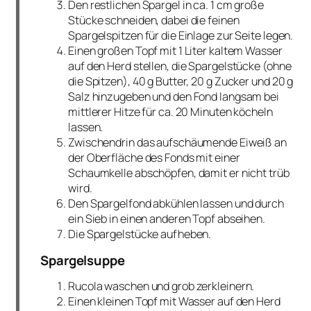
Den restlichen Spargel in ca. 1 cm große
Stücke schneiden, dabei die feinen
Spargelspitzen für die Einlage zur Seite legen.
Einen großen Topf mit 1 Liter kaltem Wasser
auf den Herd stellen, die Spargelstücke (ohne
die Spitzen), 40 g Butter, 20 g Zucker und 20 g
Salz hinzugeben und den Fond langsam bei
mittlerer Hitze für ca. 20 Minuten köcheln
lassen.
Zwischendrin das aufschäumende Eiweiß an
der Oberfläche des Fonds mit einer
Schaumkelle abschöpfen, damit er nicht trüb
wird.
Den Spargelfond abkühlen lassen und durch
ein Sieb in einen anderen Topf abseihen.
Die Spargelstücke aufheben.
Spargelsuppe
Rucola waschen und grob zerkleinern.
Einen kleinen Topf mit Wasser auf den Herd