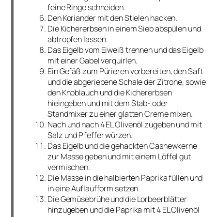
feine Ringe schneiden.
Den Koriander mit den Stielen hacken.
Die Kichererbsen in einem Sieb abspülen und
abtropfen lassen.
Das Eigelb vom Eiweiß trennen und das Eigelb
mit einer Gabel verquirlen.
Ein Gefäß zum Pürieren vorbereiten, den Saft
und die abgeriebene Schale der Zitrone, sowie
den Knoblauch und die Kichererbsen
hieingeben und mit dem Stab- oder
Standmixer zu einer glatten Creme mixen.
Nach und nach 4 EL Olivenöl zugeben und mit
Salz und Pfeffer würzen.
Das Eigelb und die gehackten Cashewkerne
zur Masse geben und mit einem Löffel gut
vermischen.
Die Masse in die halbierten Paprika füllen und
in eine Auflaufform setzen.
Die Gemüsebrühe und die Lorbeerblätter
hinzugeben und die Paprika mit 4 EL Olivenöl