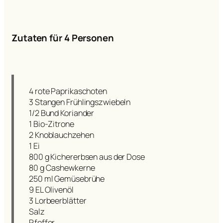
Zutaten für 4 Personen
4 rote Paprikaschoten
3 Stangen Frühlingszwiebeln
1/2 Bund Koriander
1 Bio-Zitrone
2 Knoblauchzehen
1 Ei
800 g Kichererbsen aus der Dose
80 g Cashewkerne
250 ml Gemüsebrühe
9 EL Olivenöl
3 Lorbeerblätter
Salz
Pfeffer