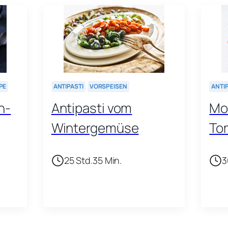
PE
ANTIPASTI
VORSPEISEN
ANTI
n-
Antipasti vom
Mo
Wintergemüse
To
25 Std.
35 Min.
3