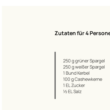
Zutaten für 4 Person
250 g grüner Spargel
250 g weißer Spargel
1 Bund Kerbel
100 g Cashewkerne
1 EL Zucker
½ EL Salz