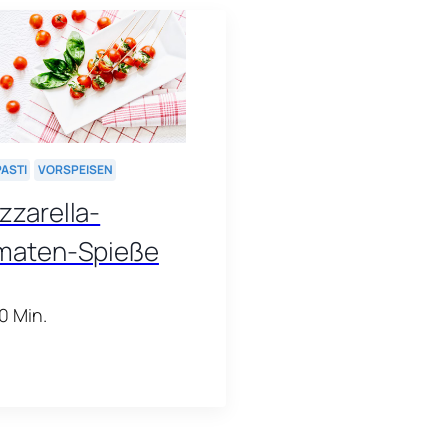
PASTI
VORSPEISEN
zzarella-
maten-Spieße
0 Min.