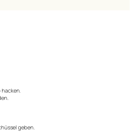
b hacken.
den.
chüssel geben.