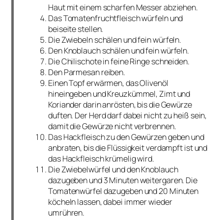
Haut mit einem scharfen Messer abziehen.
Das Tomatenfruchtfleisch würfeln und
beiseite stellen.
Die Zwiebeln schälen und fein würfeln.
Den Knoblauch schälen und fein würfeln.
Die Chilischote in feine Ringe schneiden.
Den Parmesan reiben.
Einen Topf erwärmen, das Olivenöl
hineingeben und Kreuzkümmel, Zimt und
Koriander darin anrösten, bis die Gewürze
duften. Der Herd darf dabei nicht zu heiß sein,
damit die Gewürze nicht verbrennen.
Das Hackfleisch zu den Gewürzen geben und
anbraten, bis die Flüssigkeit verdampft ist und
das Hackfleisch krümelig wird.
Die Zwiebelwürfel und den Knoblauch
dazugeben und 3 Minuten weitergaren. Die
Tomatenwürfel dazugeben und 20 Minuten
köcheln lassen, dabei immer wieder
umrühren.