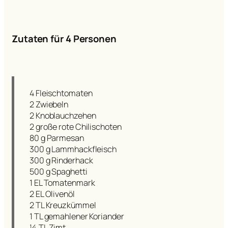
Zutaten für 4 Personen
4 Fleischtomaten
2 Zwiebeln
2 Knoblauchzehen
2 große rote Chilischoten
80 g Parmesan
300 g Lammhackfleisch
300 g Rinderhack
500 g Spaghetti
1 EL Tomatenmark
2 EL Olivenöl
2 TL Kreuzkümmel
1 TL gemahlener Koriander
¼ TL Zimt