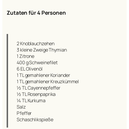
Zutaten für 4 Personen
2 Knoblauchzehen
3 kleine Zweige Thymian
1 Zitrone
400 g Schweinefilet
6 EL Olivenöl
1 TL gemahlener Koriander
1 TL gemahlener Kreuzkümmel
½ TL Cayennepfeffer
½ TL Rosenpaprika
¼ TL Kurkuma
Salz
Pfeffer
Schaschlikspieße