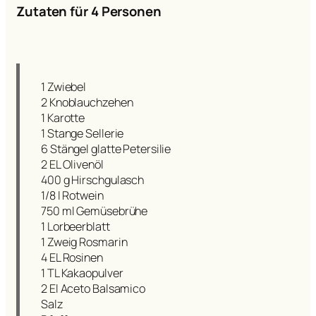
Zutaten für 4 Personen
1 Zwiebel
2 Knoblauchzehen
1 Karotte
1 Stange Sellerie
6 Stängel glatte Petersilie
2 EL Olivenöl
400 g Hirschgulasch
1/8 l Rotwein
750 ml Gemüsebrühe
1 Lorbeerblatt
1 Zweig Rosmarin
4 EL Rosinen
1 TL Kakaopulver
2 El Aceto Balsamico
Salz