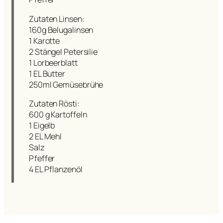
Zutaten Linsen:
160g Belugalinsen
1 Karotte
2 Stängel Petersilie
1 Lorbeerblatt
1 EL Butter
250ml Gemüsebrühe
Zutaten Rösti:
600 g Kartoffeln
1 Eigelb
2 EL Mehl
Salz
Pfeffer
4 EL Pflanzenöl