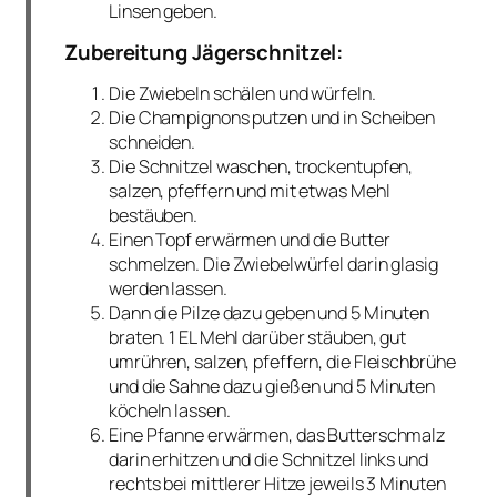
Linsen geben.
Zubereitung Jägerschnitzel:
Die Zwiebeln schälen und würfeln.
Die Champignons putzen und in Scheiben
schneiden.
Die Schnitzel waschen, trockentupfen,
salzen, pfeffern und mit etwas Mehl
bestäuben.
Einen Topf erwärmen und die Butter
schmelzen. Die Zwiebelwürfel darin glasig
werden lassen.
Dann die Pilze dazu geben und 5 Minuten
braten. 1 EL Mehl darüber stäuben, gut
umrühren, salzen, pfeffern, die Fleischbrühe
und die Sahne dazu gießen und 5 Minuten
köcheln lassen.
Eine Pfanne erwärmen, das Butterschmalz
darin erhitzen und die Schnitzel links und
rechts bei mittlerer Hitze jeweils 3 Minuten