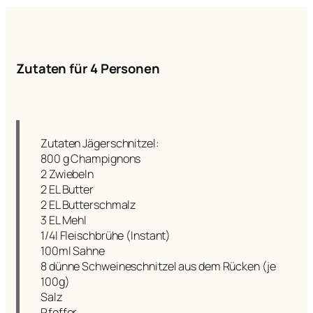
Zutaten für 4 Personen
Zutaten Jägerschnitzel:
800 g Champignons
2 Zwiebeln
2 EL Butter
2 EL Butterschmalz
3 EL Mehl
1/4l Fleischbrühe (Instant)
100ml Sahne
8 dünne Schweineschnitzel aus dem Rücken (je
100g)
Salz
Pfeffer