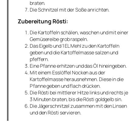
braten.
Die Schnitzel mit der Soße anrichten.
Zubereitung Rösti:
Die Kartoffeln schälen, waschen und mit einer
Gemüsereibe grob raspeln.
Das Eigelb und 1 EL Mehl zu den Kartoffeln
geben und die Kartoffelmasse salzen und
pfeffern.
Eine Pfanne erhitzen und das Öl hineingeben.
Mit einem Esslöffel Nocken aus der
Kartoffelmasse herausnehmen. Diese in die
Pfanne geben und flach drücken.
Die Rösti bei mittlerer Hitze links und rechts je
3 Minuten braten, bis die Rösti goldgelb sin.
Die Jägerschnitzel zusammen mit den Linsen
und den Rösti servieren.